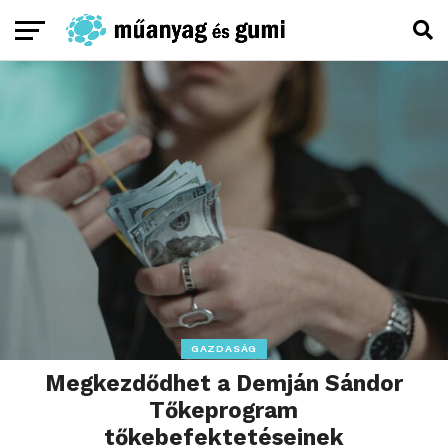
GAZDASÁG
Megkezdődhet a Demján Sándor
Tőkeprogram
tőkebefektetéseinek