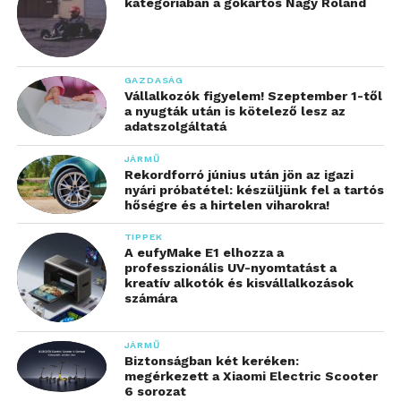
kategóriában a gokartos Nagy Roland
GAZDASÁG
Vállalkozók figyelem! Szeptember 1-től
a nyugták után is kötelező lesz az
adatszolgáltatá
JÁRMŰ
Rekordforró június után jön az igazi
nyári próbatétel: készüljünk fel a tartós
hőségre és a hirtelen viharokra!
TIPPEK
A eufyMake E1 elhozza a
professzionális UV-nyomtatást a
kreatív alkotók és kisvállalkozások
számára
JÁRMŰ
Biztonságban két keréken:
megérkezett a Xiaomi Electric Scooter
6 sorozat