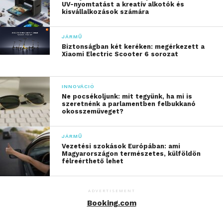
UV-nyomtatást a kreatív alkotók és
kisvállalkozások számára
JÁRMŰ
Biztonságban két keréken: megérkezett a
Xiaomi Electric Scooter 6 sorozat
INNOVÁCIÓ
Ne pocsékoljunk: mit tegyünk, ha mi is
szeretnénk a parlamentben felbukkanó
okosszemüveget?
JÁRMŰ
Vezetési szokások Európában: ami
Magyarországon természetes, külföldön
félreérthető lehet
ADVERTISEMENT
Booking.com