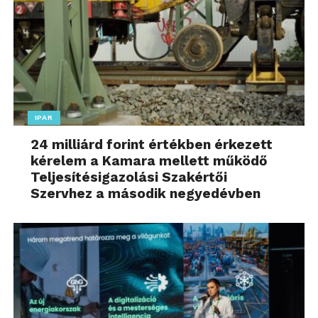
IPAR
24 milliárd forint értékben érkezett
kérelem a Kamara mellett működő
Teljesítésigazolási Szakértői
Szervhez a második negyedévben