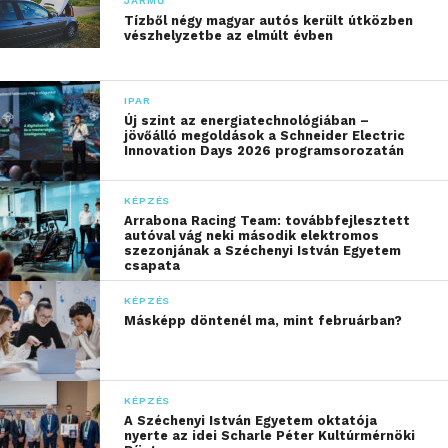
JÁRMŰ
Tízből négy magyar autós került útközben
vészhelyzetbe az elmúlt évben
IPAR
Új szint az energiatechnológiában –
jövőálló megoldások a Schneider Electric
Innovation Days 2026 programsorozatán
KÉPZÉS
Arrabona Racing Team: továbbfejlesztett
autóval vág neki második elektromos
szezonjának a Széchenyi István Egyetem
csapata
KÉPZÉS
Másképp döntenél ma, mint februárban?
KÉPZÉS
A Széchenyi István Egyetem oktatója
nyerte az idei Scharle Péter Kultúrmérnöki