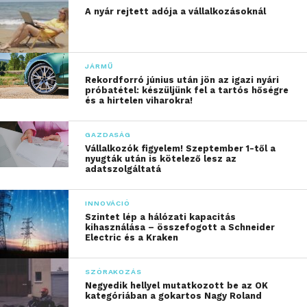
A nyár rejtett adója a vállalkozásoknál
JÁRMŰ
Rekordforró június után jön az igazi nyári
próbatétel: készüljünk fel a tartós hőségre
és a hirtelen viharokra!
GAZDASÁG
Vállalkozók figyelem! Szeptember 1-től a
nyugták után is kötelező lesz az
adatszolgáltatá
INNOVÁCIÓ
Szintet lép a hálózati kapacitás
kihasználása – összefogott a Schneider
Electric és a Kraken
SZÓRAKOZÁS
Negyedik hellyel mutatkozott be az OK
kategóriában a gokartos Nagy Roland