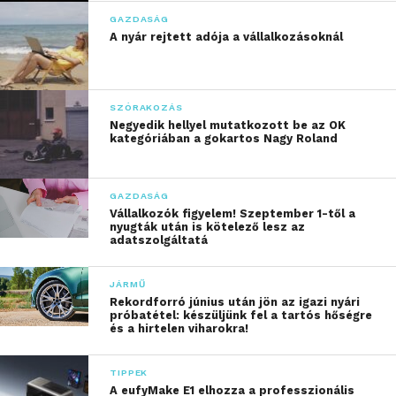
GAZDASÁG
A nyár rejtett adója a vállalkozásoknál
SZÓRAKOZÁS
Negyedik hellyel mutatkozott be az OK
kategóriában a gokartos Nagy Roland
GAZDASÁG
Vállalkozók figyelem! Szeptember 1-től a
nyugták után is kötelező lesz az
adatszolgáltatá
JÁRMŰ
Rekordforró június után jön az igazi nyári
próbatétel: készüljünk fel a tartós hőségre
és a hirtelen viharokra!
TIPPEK
A eufyMake E1 elhozza a professzionális