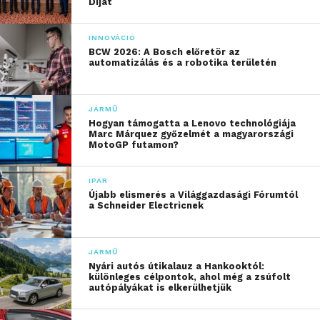
Díjat
INNOVÁCIÓ
BCW 2026: A Bosch előretör az
automatizálás és a robotika területén
JÁRMŰ
Hogyan támogatta a Lenovo technológiája
Marc Márquez győzelmét a magyarországi
MotoGP futamon?
IPAR
Újabb elismerés a Világgazdasági Fórumtól
a Schneider Electricnek
JÁRMŰ
Nyári autós útikalauz a Hankooktól:
különleges célpontok, ahol még a zsúfolt
autópályákat is elkerülhetjük