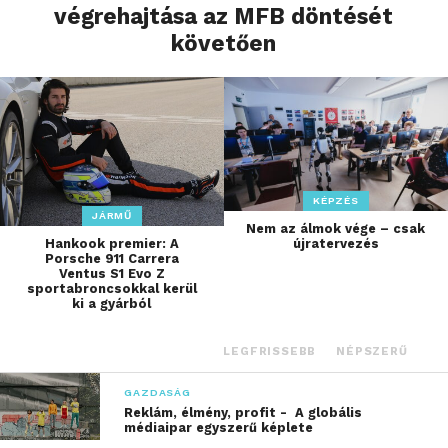
végrehajtása az MFB döntését
követően
KÉPZÉS
JÁRMŰ
Nem az álmok vége – csak
Hankook premier: A
újratervezés
Porsche 911 Carrera
Ventus S1 Evo Z
sportabroncsokkal kerül
ki a gyárból
LEGFRISSEBB
NÉPSZERŰ
GAZDASÁG
Reklám, élmény, profit - A globális
médiaipar egyszerű képlete