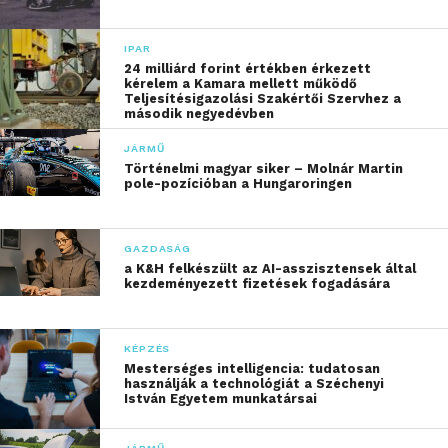
IPAR
24 milliárd forint értékben érkezett
kérelem a Kamara mellett működő
Teljesítésigazolási Szakértői Szervhez a
második negyedévben
JÁRMŰ
Történelmi magyar siker – Molnár Martin
pole-pozícióban a Hungaroringen
GAZDASÁG
a K&H felkészült az AI-asszisztensek által
kezdeményezett fizetések fogadására
KÉPZÉS
Mesterséges intelligencia: tudatosan
használják a technológiát a Széchenyi
István Egyetem munkatársai