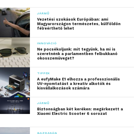
JÁRMŰ
Vezetési szokások Európában: ami
Magyarországon természetes, külföldön
félreérthető lehet
INNOVÁCIÓ
Ne pocsékoljunk: mit tegyünk, ha mi is
szeretnénk a parlamentben felbukkanó
okosszemüveget?
TIPPEK
A eufyMake E1 elhozza a professzionális
UV-nyomtatást a kreatív alkotók és
kisvállalkozások számára
JÁRMŰ
Biztonságban két keréken: megérkezett a
Xiaomi Electric Scooter 6 sorozat
GAZDASÁG