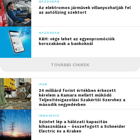
GAZDASÁG
Az elektromos járművek villanyozhatják fel
az autólízing szektort
GAZDASÁG
K&H: vége lehet az egyenpromóciók
korszakának a bankoknál
TOVÁBBI CIKKEK
IPAR
24 milliárd forint értékben érkezett
kérelem a Kamara mellett működő
Teljesítésigazolási Szakértői Szervhez a
második negyedévben
INNOVÁCIÓ
Szintet lép a hálózati kapacitás
kihasználása – összefogott a Schneider
Electric és a Kraken