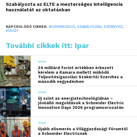
Szabályozta az ELTE a mesterséges intelligencia
drasztikusan csökkenteni. Többek között erre
használatát az oktatásban
hoz példát a világ egyik vezető víztechnológiai
vállalatának frissen megjelent
fenntarthatósági jelentése. A Time magazin
KAPCSOLÓDÓ CIKKEK:
MODERNIZÁCIÓ
,
SZABÁLYOZÁS
,
SZENNYVÍZ
,
VÍZÜGY
által nemrég a világ 100 legfenntarthatóbb
vállalata közé választott Xylem technológiai
További cikkek itt: Ipar
startupokkal is együtt dolgozik, hogy zöldítse
és energiakímélőbbé tegye a szennyvíztisztítás
IPAR
folyamatát.
24 milliárd forint értékben érkezett
kérelem a Kamara mellett működő
Teljesítésigazolási Szakértői Szervhez a
második negyedévben
IPAR
Új szint az energiatechnológiában –
jövőálló megoldások a Schneider Electric
Innovation Days 2026 programsorozatán
IPAR
Újabb elismerés a Világgazdasági Fórumtól
a Schneider Electricnek