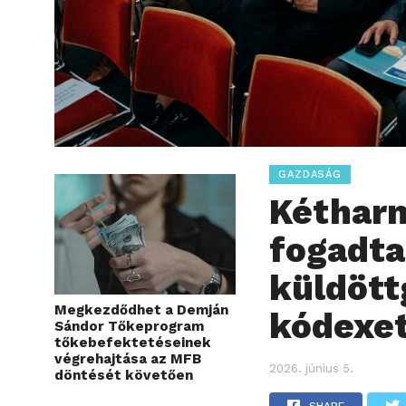
GAZDASÁG
Kéthar
fogadta
küldött
Megkezdődhet a Demján
kódexe
Sándor Tőkeprogram
tőkebefektetéseinek
végrehajtása az MFB
2026. június 5.
döntését követően
SHARE