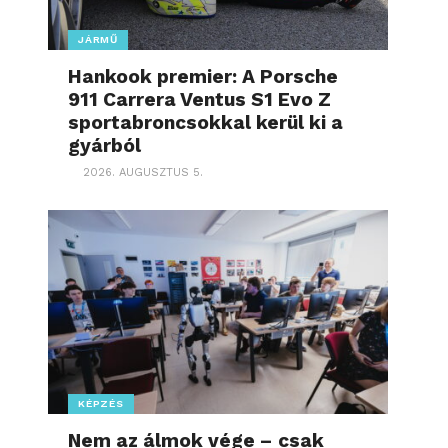
JÁRMŰ
Hankook premier: A Porsche
911 Carrera Ventus S1 Evo Z
sportabroncsokkal kerül ki a
gyárból
2026. AUGUSZTUS 5.
KÉPZÉS
Nem az álmok vége – csak