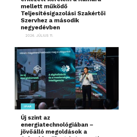
mellett működő
Teljesítésigazolási Szakértői
Szervhez a második
negyedévben
2026. JÚLIUS 11.
IPAR
Új szint az
energiatechnológiában –
jövőálló megoldások a