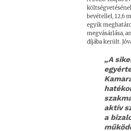
költségvetésének 
bevétellel, 12,6 m
egyik meghatároz
megvásárlása, am
díjába került. Jó
„A sike
egyérte
Kamara
hatékon
szakma
aktív s
a bizal
működé