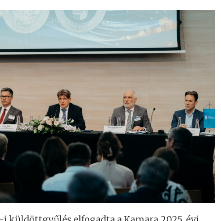
-i küldöttgyűlés elfogadta a Kamara 2025. évi