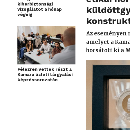
kiberbiztonsági
küldöttgy
vizsgálatot a hónap
végéig
konstrukt
Az eseményen m
amelyet a Kamar
bocsátott ki a
Félezren vettek részt a
Kamara üzleti tárgyalási
képzéssorozatán