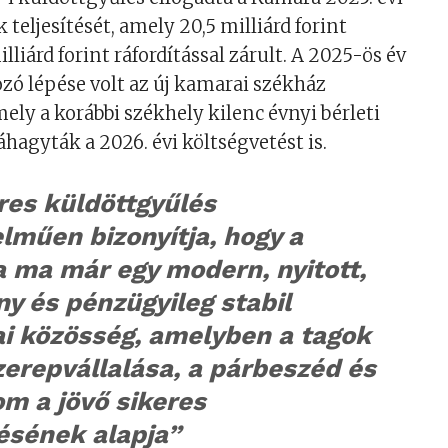
teljesítését, amely 20,5 milliárd forint
illiárd forint ráfordítással zárult. A 2025-ös év
ó lépése volt az új kamarai székház
ely a korábbi székhely kilenc évnyi bérleti
váhagyták a 2026. évi költségvetést is.
res küldöttgyűlés
lműen bizonyítja, hogy a
 ma már egy modern, nyitott,
y és pénzügyileg stabil
i közösség, amelyben a tagok
zerepvállalása, a párbeszéd és
om a jövő sikeres
sének alapja”