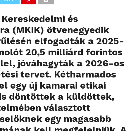
 Kereskedelmi és
ra (MKIK) ötvenegyedik
yűlésén elfogadták a 2025-
olót 20,5 milliárd forintos
lel, jóváhagyták a 2026-os
tési tervet. Kétharmados
l egy új kamarai etikai
is döntöttek a küldöttek,
telmében választott
viselőknek egy magasabb
rmának kell megfelelniük. A