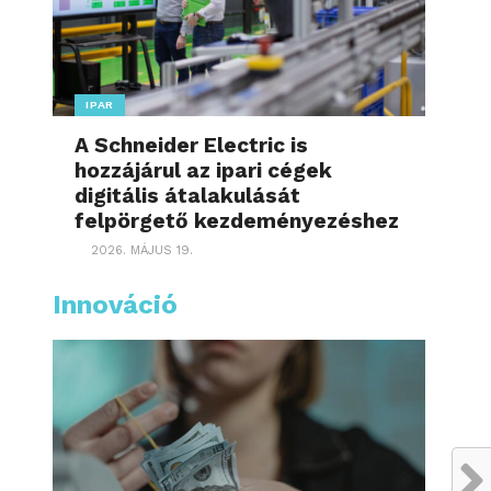
IPAR
A Schneider Electric is
hozzájárul az ipari cégek
digitális átalakulását
felpörgető kezdeményezéshez
2026. MÁJUS 19.
Innováció