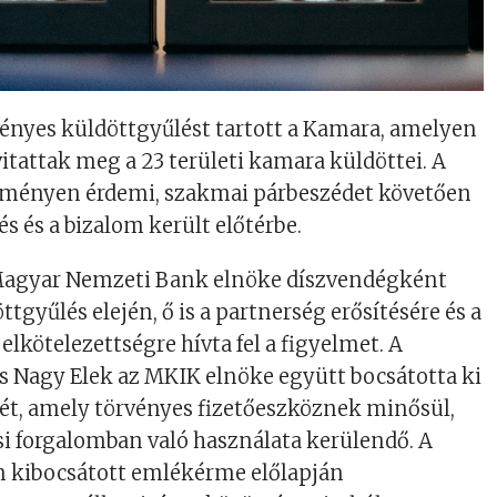
ényes küldöttgyűlést tartott a Kamara, amelyen
itattak meg a 23 területi kamara küldöttei. A
seményen érdemi, szakmai párbeszédet követően
 és a bizalom került előtérbe.
 Magyar Nemzeti Bank elnöke díszvendégként
öttgyűlés elején, ő is a partnerség erősítésére és a
 elkötelezettségre hívta fel a figyelmet. A
s Nagy Elek az MKIK elnöke együtt bocsátotta ki
ét, amely törvényes fizetőeszköznek minősül,
si forgalomban való használata kerülendő. A
 kibocsátott emlékérme előlapján