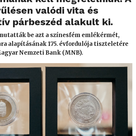
űlésen valódi vita és
ív párbeszéd alakult ki.
utatták be azt a színesfém emlékérmét,
a alapításának 175. évfordulója tiszteletére
 Magyar Nemzeti Bank (MNB).