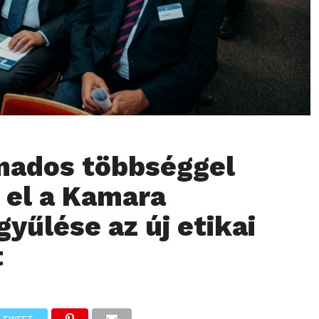
mados többséggel
 el a Kamara
gyűlése az új etikai
t
TWEET