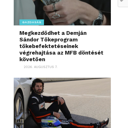
GAZDASÁG
Megkezdődhet a Demján
Sándor Tőkeprogram
tőkebefektetéseinek
végrehajtása az MFB döntését
követően
2026. AUGUSZTUS 7.