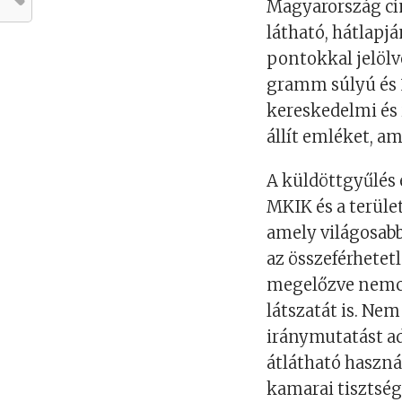
Magyarország cí
látható, hátlapjá
pontokkal jelölv
gramm súlyú és 3
kereskedelmi és
állít emléket, am
A küldöttgyűlés 
MKIK és a terüle
amely világosabb
az összeférhetetl
megelőzve nemcs
látszatát is. Ne
iránymutatást ad 
átlátható haszná
kamarai tisztség