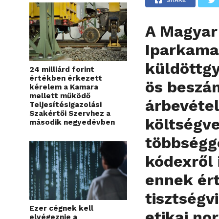
A Magyar
Iparkama
küldöttg
24 milliárd forint
értékben érkezett
ös beszám
kérelem a Kamara
mellett működő
árbevétel
Teljesítésigazolási
Szakértői Szervhez a
költségve
második negyedévben
többségge
kódexről 
ennek ér
tisztség
Ezer cégnek kell
etikai no
elvégeznie a