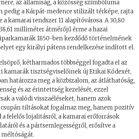
mere, az államiság, a közösség szimbóluma
n pedig a Kárpát-medence stilizált térképe, rajta
e a kamarai rendszer 11 alapítóvárosa. A 30,80
8,61 milliméter átmérőjű érme a hazai
 iparkamarák 1850-ben kezdődő történelmének
elyet egy királyi pátens rendelkezése indított el.
elsöprő, kétharmados többséggel fogadta el az
ti kamarák tisztségviselőinek új Etikai Kódexét,
an határozza meg a közbizalom, az átláthatóság,
enség és az érintettség kezelését, ezzel
ak a valódi visszaéléseket, hanem azok
m csupán tiltásokat fogalmaz meg, hanem pozitív
a felelős lojalitásról, a kamarai erőforrások
latáról és a pártsemlegességről, erősítve a
 méltóságát.