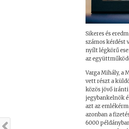
Sikeres és eredm
számos kérdést v
nyílt légkörű e
az együttműködés
Varga Mihály, a
vett részt a küld
közös jövő iránti
jegybankelnök é
azt az emlékérm
azonban a fizeté
6000 példányban