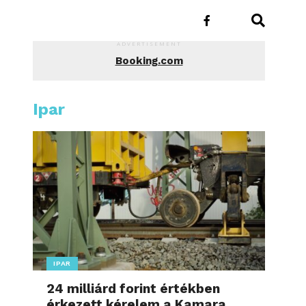
ADVERTISEMENT
Booking.com
Ipar
IPAR
24 milliárd forint értékben
érkezett kérelem a Kamara