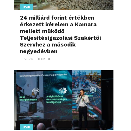
IPAR
24 milliárd forint értékben
érkezett kérelem a Kamara
mellett működő
Teljesítésigazolási Szakértői
Szervhez a második
negyedévben
2026. JÚLIUS 11.
IPAR