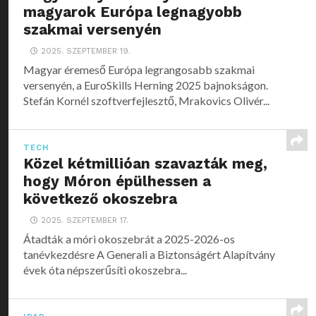
magyarok Európa legnagyobb
szakmai versenyén
2025. SZEPTEMBER 19.
Magyar éremeső Európa legrangosabb szakmai
versenyén, a EuroSkills Herning 2025 bajnokságon.
Stefán Kornél szoftverfejlesztő, Mrakovics Olivér...
TECH
Közel kétmillióan szavazták meg,
hogy Móron épülhessen a
következő okoszebra
2025. SZEPTEMBER 17.
Átadták a móri okoszebrát a 2025-2026-os
tanévkezdésre A Generali a Biztonságért Alapítvány
évek óta népszerűsíti okoszebra...