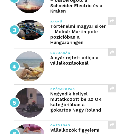
– összefogott a
Schneider Electric és a
Kraken
JÁRMŰ
Történelmi magyar siker
– Molnár Martin pole-
pozícióban a
Hungaroringen
GAZDASÁG
A nyár rejtett adója a
vállalkozásoknál
SZÓRAKOZÁS
Negyedik hellyel
mutatkozott be az OK
kategóriában a
gokartos Nagy Roland
GAZDASÁG
Vállalkozók figyelem!