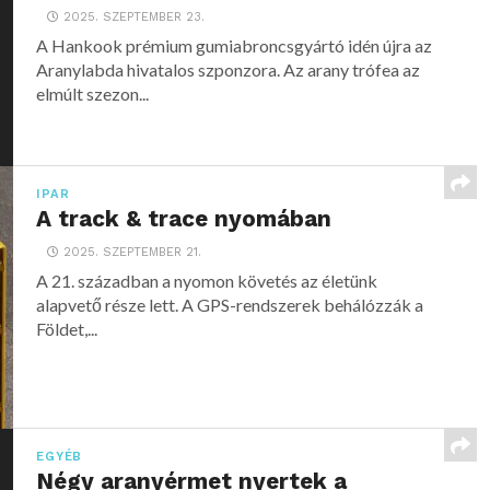
2025. SZEPTEMBER 23.
A Hankook prémium gumiabroncsgyártó idén újra az
Aranylabda hivatalos szponzora. Az arany trófea az
elmúlt szezon...
IPAR
A track & trace nyomában
2025. SZEPTEMBER 21.
A 21. században a nyomon követés az életünk
alapvető része lett. A GPS-rendszerek behálózzák a
Földet,...
EGYÉB
Négy aranyérmet nyertek a