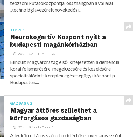
tedzsoni kutatóközpontja, összhangban a vállalat
„technológiavezérelt növekedési...
TIPPEK
Neurokognitív Központ nyílt a
budapesti magánkórházban
2025. SZEPTEMBER 3.
Elindult Magyarország első, kifejezetten a demencia
korai felismerésére, megelőzésére és kezelésére
specializálódott komplex egészségügyi központja
Budapesten....
GAZDASÁG
Magyar áttörés születhet a
körforgásos gazdaságban
2025. SZEPTEMBER 1.
A légkörre káros szén-dioxid értékes nyersanyagként