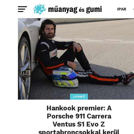
IPAR
JÁRMŰ
Hankook premier: A
Porsche 911 Carrera
Ventus S1 Evo Z
sportabroncsokkal kerül