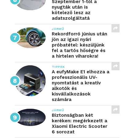
Szeptember 1-től a
nyugták után is
kötelező lesz az
adatszolgáltatá
JÁRMŰ
Rekordforró június után
jön az igazi nyári
próbatétel: készüljünk
fel a tartós hőségre és
a hirtelen viharokra!
TIPPEK
A eufyMake E1 elhozza a
professzionális UV-
nyomtatást a kreatív
alkotók és
kisvállalkozások
számára
JÁRMŰ
Biztonságban két
keréken: megérkezett a
Xiaomi Electric Scooter
6 sorozat