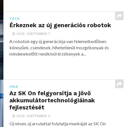
TECH
Érkeznek az új generációs robotok
2025. SZEPTEMBER 7.
A robotok egy új generációja van felemelkedőben:
könnyűek, csendesek, hihetetlenül mozgékonyak és
mindenekelőtt rendkívül érzékenyek a...
IPAR
Az SK On felgyorsítja a jövő
akkumulátortechnológiáinak
fejlesztését
2025. SZEPTEMBER 5.
Új néven, új arculattal folytatja munkáját az SK On