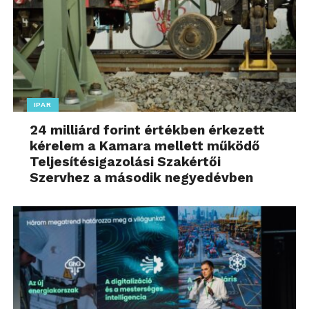
IPAR
24 milliárd forint értékben érkezett
kérelem a Kamara mellett működő
Teljesítésigazolási Szakértői
Szervhez a második negyedévben