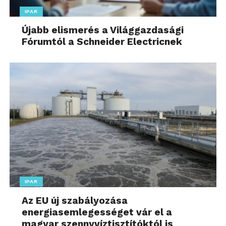
IPAR
Újabb elismerés a Világgazdasági
Fórumtól a Schneider Electricnek
IPAR
Az EU új szabályozása
energiasemlegességet vár el a
magyar szennyvíztisztítóktól is