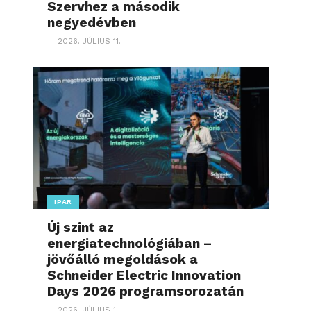
Szervhez a második
negyedévben
2026. JÚLIUS 11.
IPAR
Új szint az
energiatechnológiában –
jövőálló megoldások a
Schneider Electric Innovation
Days 2026 programsorozatán
2026. JÚLIUS 1.