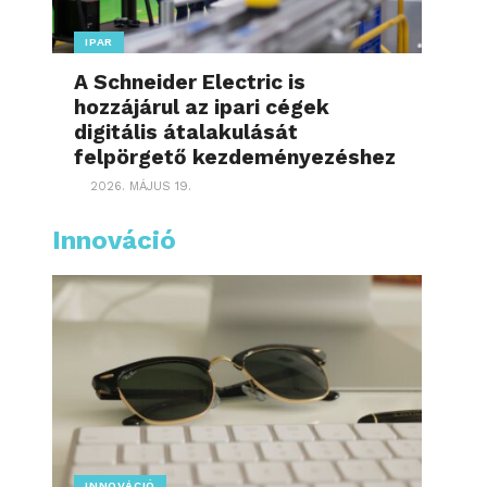
IPAR
A Schneider Electric is
hozzájárul az ipari cégek
digitális átalakulását
felpörgető kezdeményezéshez
2026. MÁJUS 19.
Innováció
INNOVÁCIÓ