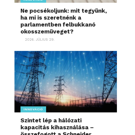
Ne pocsékoljunk: mit tegyünk,
ha mi is szeretnénk a
parlamentben felbukkanó
okosszemüveget?
2026. JÚLIUS 29.
INNOVÁCIÓ
Szintet lép a hálózati
kapacitás kihasználása –
összefogott a Schneider