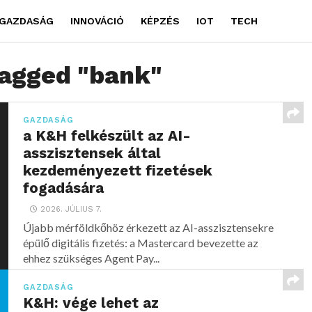
GAZDASÁG
INNOVÁCIÓ
KÉPZÉS
IOT
TECH
tagged "bank"
GAZDASÁG
a K&H felkészült az AI-
asszisztensek által
kezdeményezett fizetések
fogadására
2026. JÚLIUS 7.
Újabb mérföldkőhöz érkezett az AI-asszisztensekre
épülő digitális fizetés: a Mastercard bevezette az
ehhez szükséges Agent Pay...
GAZDASÁG
K&H: vége lehet az