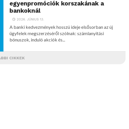
egyenpromóciók korszakának a
bankoknál
2026. JÚNIUS 13.
A banki kedvezmények hosszú ideje elsősorban az új
ügyfelek megszerzéséről szólnak: számlanyitási
bónuszok, induló akciók és...
BBI CIKKEK