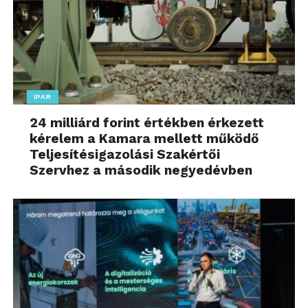
IPAR
24 milliárd forint értékben érkezett
kérelem a Kamara mellett működő
Teljesítésigazolási Szakértői
Szervhez a második negyedévben