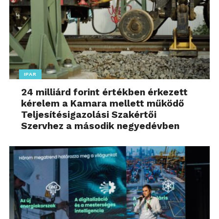
IPAR
24 milliárd forint értékben érkezett
kérelem a Kamara mellett működő
Teljesítésigazolási Szakértői
Szervhez a második negyedévben