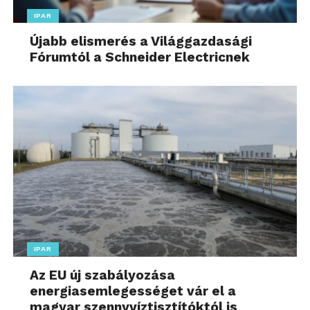
IPAR
Újabb elismerés a Világgazdasági
Fórumtól a Schneider Electricnek
IPAR
Az EU új szabályozása
energiasemlegességet vár el a
magyar szennyvíztisztítóktól is