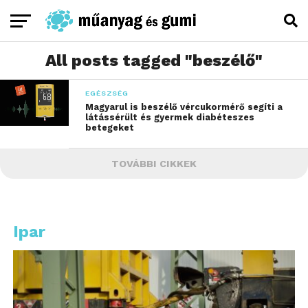
All posts tagged "beszélő"
EGÉSZSÉG
Magyarul is beszélő vércukormérő segíti a
látássérült és gyermek diabéteszes
betegeket
TOVÁBBI CIKKEK
Ipar