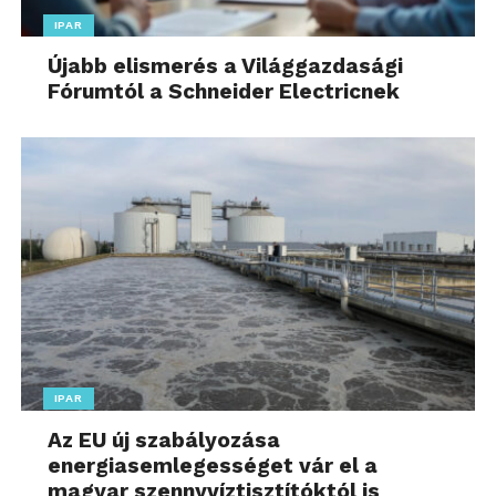
IPAR
Újabb elismerés a Világgazdasági
Fórumtól a Schneider Electricnek
IPAR
Az EU új szabályozása
energiasemlegességet vár el a
magyar szennyvíztisztítóktól is