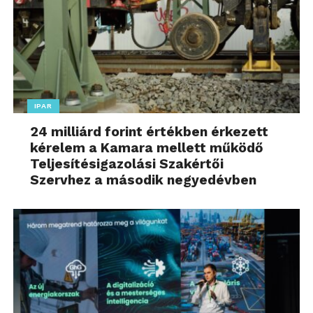
IPAR
24 milliárd forint értékben érkezett
kérelem a Kamara mellett működő
Teljesítésigazolási Szakértői
Szervhez a második negyedévben