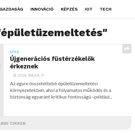
GAZDASÁG
INNOVÁCIÓ
KÉPZÉS
IOT
TECH
 "épületüzemeltetés"
IPAR
Újgenerációs füstérzékelők
érkeznek
2026. MÁJUS 17.
Az egyre összetettebb épületüzemeltetési
környezetekben, ahol a folyamatos működés és a
biztonság egyaránt kritikus fontosságú –például...
BBI CIKKEK