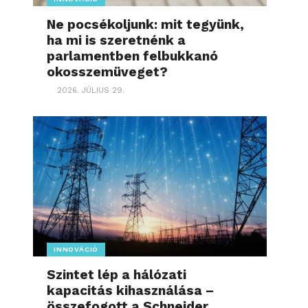
Ne pocsékoljunk: mit tegyünk,
ha mi is szeretnénk a
parlamentben felbukkanó
okosszemüveget?
2026. JÚLIUS 29.
INNOVÁCIÓ
Szintet lép a hálózati
kapacitás kihasználása –
összefogott a Schneider