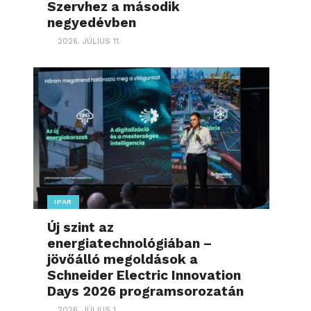
Szervhez a második
negyedévben
2026. JÚLIUS 11.
IPAR
Új szint az
energiatechnológiában –
jövőálló megoldások a
Schneider Electric Innovation
Days 2026 programsorozatán
2026. JÚLIUS 1.