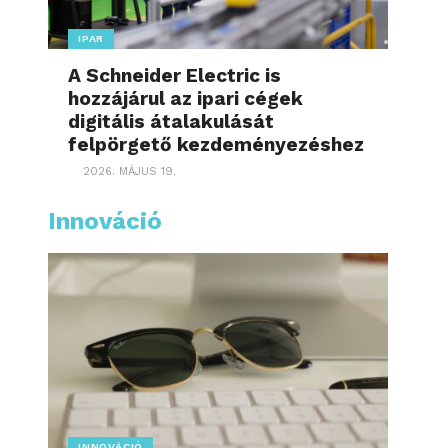
IPAR
A Schneider Electric is
hozzájárul az ipari cégek
digitális átalakulását
felpörgető kezdeményezéshez
2026. MÁJUS 19.
Innováció
INNOVÁCIÓ