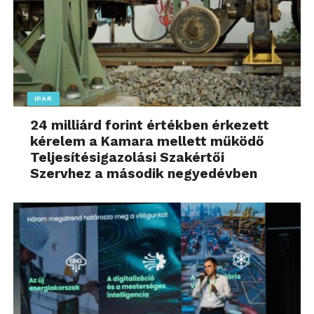
IPAR
24 milliárd forint értékben érkezett
kérelem a Kamara mellett működő
Teljesítésigazolási Szakértői
Szervhez a második negyedévben