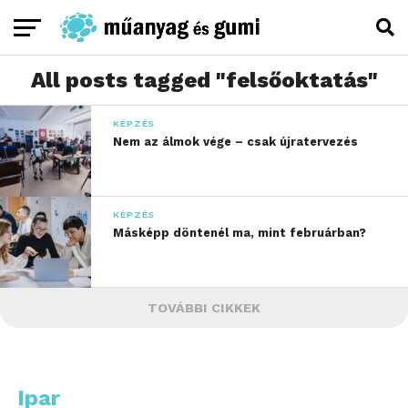
All posts tagged "felsőoktatás"
KÉPZÉS
Nem az álmok vége – csak újratervezés
KÉPZÉS
Másképp döntenél ma, mint februárban?
TOVÁBBI CIKKEK
Ipar