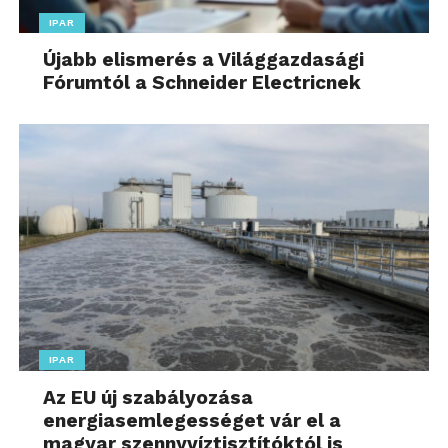
IPAR
Újabb elismerés a Világgazdasági
Fórumtól a Schneider Electricnek
IPAR
Az EU új szabályozása
energiasemlegességet vár el a
magyar szennyvíztisztítóktól is