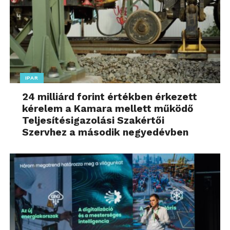
IPAR
24 milliárd forint értékben érkezett
kérelem a Kamara mellett működő
Teljesítésigazolási Szakértői
Szervhez a második negyedévben