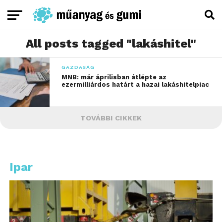
All posts tagged "lakáshitel"
GAZDASÁG
MNB: már áprilisban átlépte az
ezermilliárdos határt a hazai lakáshitelpiac
TOVÁBBI CIKKEK
Ipar