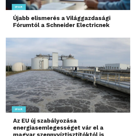
IPAR
Újabb elismerés a Világgazdasági
Fórumtól a Schneider Electricnek
IPAR
Az EU új szabályozása
energiasemlegességet vár el a
magyar szennyvíztisztítóktól is