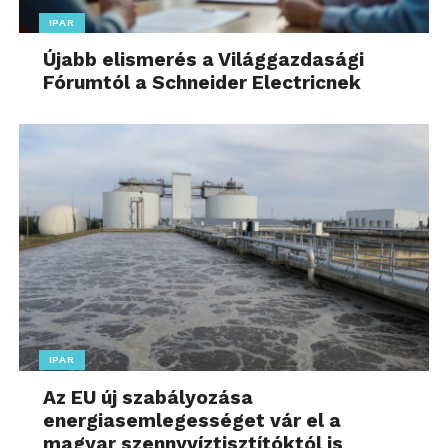
IPAR
Újabb elismerés a Világgazdasági
Fórumtól a Schneider Electricnek
IPAR
Az EU új szabályozása
energiasemlegességet vár el a
magyar szennyvíztisztítóktól is