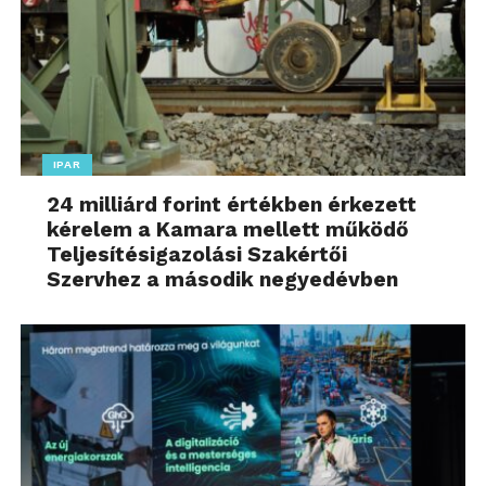
IPAR
24 milliárd forint értékben érkezett
kérelem a Kamara mellett működő
Teljesítésigazolási Szakértői
Szervhez a második negyedévben