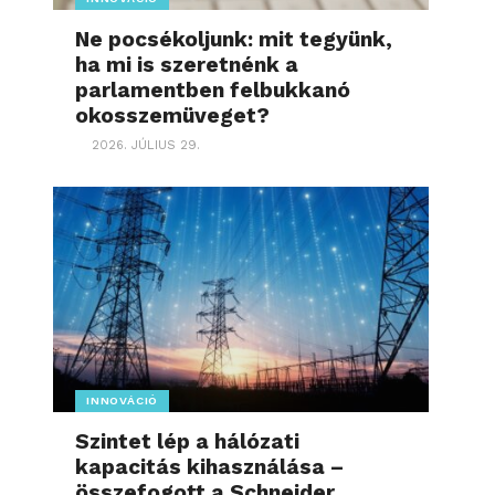
Ne pocsékoljunk: mit tegyünk,
ha mi is szeretnénk a
parlamentben felbukkanó
okosszemüveget?
2026. JÚLIUS 29.
INNOVÁCIÓ
Szintet lép a hálózati
kapacitás kihasználása –
összefogott a Schneider