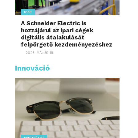
IPAR
A Schneider Electric is
hozzájárul az ipari cégek
digitális átalakulását
felpörgető kezdeményezéshez
2026. MÁJUS 19.
Innováció
INNOVÁCIÓ