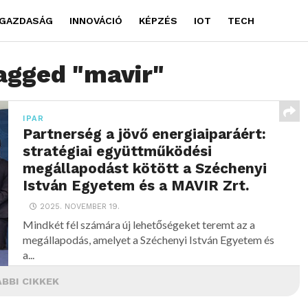
GAZDASÁG
INNOVÁCIÓ
KÉPZÉS
IOT
TECH
tagged "mavir"
IPAR
Partnerség a jövő energiaiparáért:
stratégiai együttműködési
megállapodást kötött a Széchenyi
István Egyetem és a MAVIR Zrt.
2025. NOVEMBER 19.
Mindkét fél számára új lehetőségeket teremt az a
megállapodás, amelyet a Széchenyi István Egyetem és
a...
BBI CIKKEK