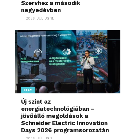
Szervhez a második
negyedévben
2026. JÚLIUS 11.
IPAR
Új szint az
energiatechnológiában –
jövőálló megoldások a
Schneider Electric Innovation
Days 2026 programsorozatán
2026. JÚLIUS 1.