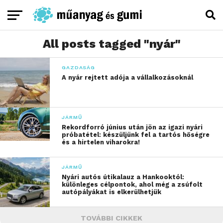
All posts tagged "nyár"
GAZDASÁG
A nyár rejtett adója a vállalkozásoknál
JÁRMŰ
Rekordforró június után jön az igazi nyári
próbatétel: készüljünk fel a tartós hőségre
és a hirtelen viharokra!
JÁRMŰ
Nyári autós útikalauz a Hankooktól:
különleges célpontok, ahol még a zsúfolt
autópályákat is elkerülhetjük
TOVÁBBI CIKKEK