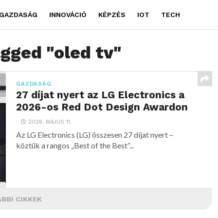
GAZDASÁG
INNOVÁCIÓ
KÉPZÉS
IOT
TECH
agged "oled tv"
GAZDASÁG
27 díjat nyert az LG Electronics a
2026-os Red Dot Design Awardon
2026. MÁJUS 11.
Az LG Electronics (LG) összesen 27 díjat nyert –
köztük a rangos „Best of the Best”...
BBI CIKKEK