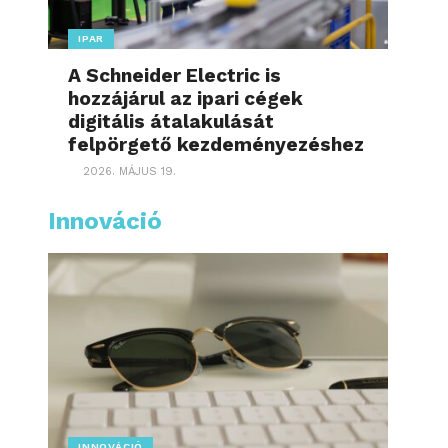
IPAR
A Schneider Electric is
hozzájárul az ipari cégek
digitális átalakulását
felpörgető kezdeményezéshez
2026. MÁJUS 19.
Innováció
INNOVÁCIÓ