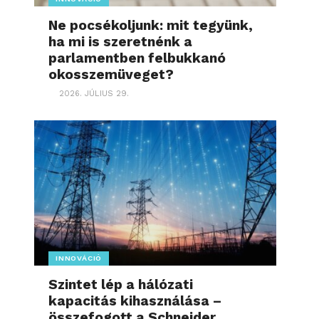
Ne pocsékoljunk: mit tegyünk,
ha mi is szeretnénk a
parlamentben felbukkanó
okosszemüveget?
2026. JÚLIUS 29.
INNOVÁCIÓ
Szintet lép a hálózati
kapacitás kihasználása –
összefogott a Schneider