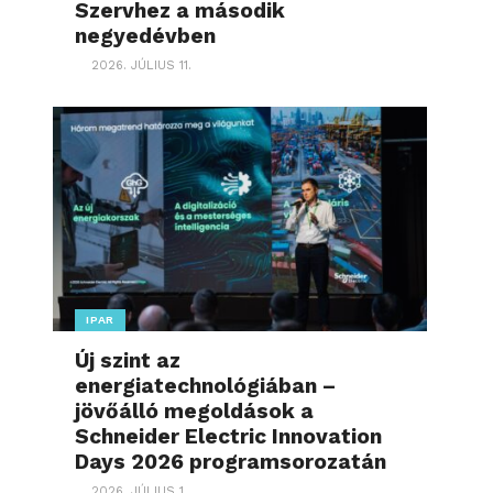
Szervhez a második
negyedévben
2026. JÚLIUS 11.
IPAR
Új szint az
energiatechnológiában –
jövőálló megoldások a
Schneider Electric Innovation
Days 2026 programsorozatán
2026. JÚLIUS 1.