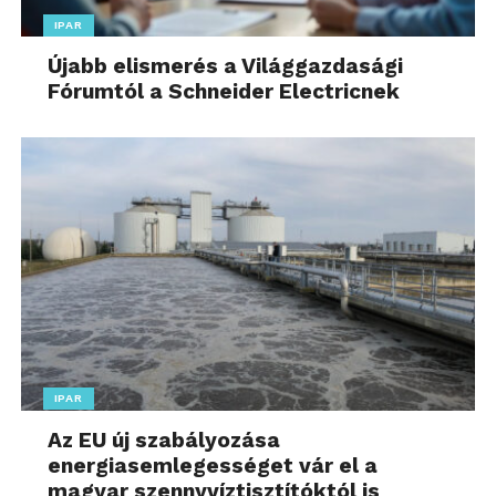
IPAR
Újabb elismerés a Világgazdasági
Fórumtól a Schneider Electricnek
IPAR
Az EU új szabályozása
energiasemlegességet vár el a
magyar szennyvíztisztítóktól is