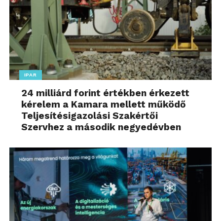
IPAR
24 milliárd forint értékben érkezett
kérelem a Kamara mellett működő
Teljesítésigazolási Szakértői
Szervhez a második negyedévben