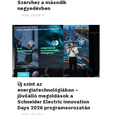
Szervhez a második
negyedévben
2026. JÚLIUS 11.
IPAR
Új szint az
energiatechnológiában –
jövőálló megoldások a
Schneider Electric Innovation
Days 2026 programsorozatán
2026. JÚLIUS 1.