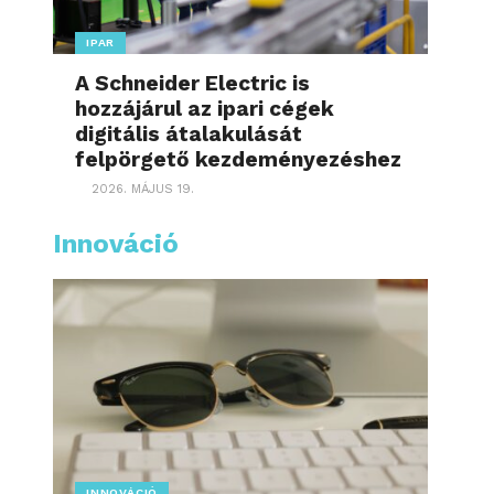
IPAR
A Schneider Electric is
hozzájárul az ipari cégek
digitális átalakulását
felpörgető kezdeményezéshez
2026. MÁJUS 19.
Innováció
INNOVÁCIÓ