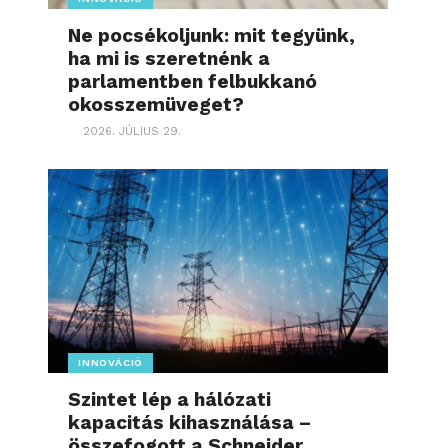
Ne pocsékoljunk: mit tegyünk,
ha mi is szeretnénk a
parlamentben felbukkanó
okosszemüveget?
2026. JÚLIUS 29.
INNOVÁCIÓ
Szintet lép a hálózati
kapacitás kihasználása –
összefogott a Schneider