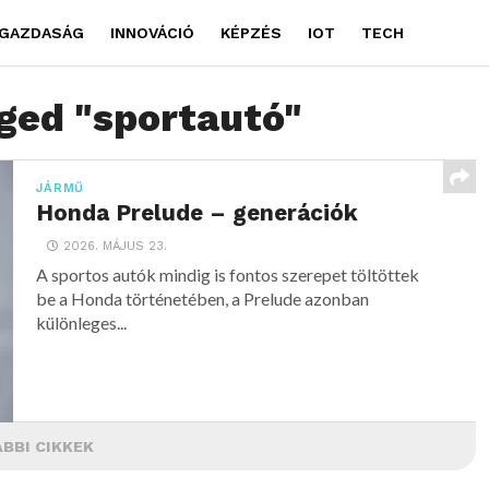
GAZDASÁG
INNOVÁCIÓ
KÉPZÉS
IOT
TECH
gged "sportautó"
JÁRMŰ
Honda Prelude – generációk
2026. MÁJUS 23.
A sportos autók mindig is fontos szerepet töltöttek
be a Honda történetében, a Prelude azonban
különleges...
BBI CIKKEK