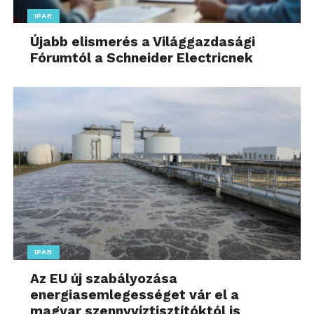
IPAR
Újabb elismerés a Világgazdasági
Fórumtól a Schneider Electricnek
IPAR
Az EU új szabályozása
energiasemlegességet vár el a
magyar szennyvíztisztítóktól is