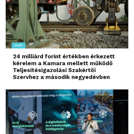
IPAR
24 milliárd forint értékben érkezett
kérelem a Kamara mellett működő
Teljesítésigazolási Szakértői
Szervhez a második negyedévben