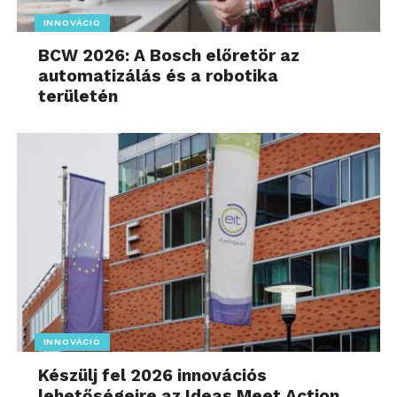
INNOVÁCIÓ
BCW 2026: A Bosch előretör az
automatizálás és a robotika
területén
INNOVÁCIÓ
Készülj fel 2026 innovációs
lehetőségeire az Ideas Meet Action