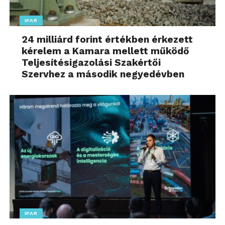
IPAR
24 milliárd forint értékben érkezett
kérelem a Kamara mellett működő
Teljesítésigazolási Szakértői
Szervhez a második negyedévben
IPAR