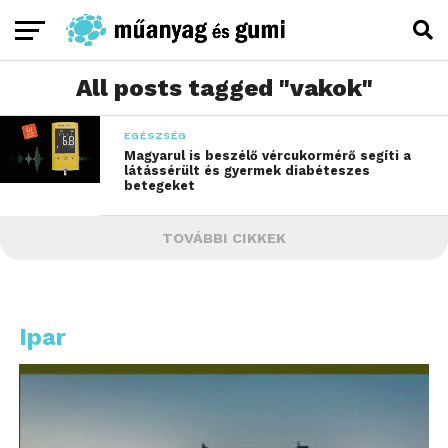
All posts tagged "vakok"
EGÉSZSÉG
Magyarul is beszélő vércukormérő segíti a
látássérült és gyermek diabéteszes
betegeket
TOVÁBBI CIKKEK
Ipar