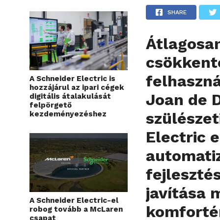
SHARE
Átlagosa
csökkent
felhaszná
A Schneider Electric is
hozzájárul az ipari cégek
Joan de 
digitális átalakulását
felpörgető
szülészet
kezdeményezéshez
Electric
automatiz
fejleszté
javítása 
A Schneider Electric-el
komfortér
robog tovább a McLaren
csapat