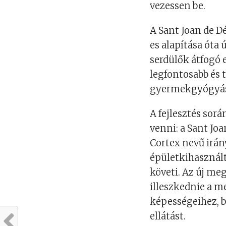
vezessen be.
A Sant Joan de D
es alapítása óta
serdülők átfogó 
legfontosabb és 
gyermekgyógyás
A fejlesztés sor
venni: a Sant Joa
Cortex nevű irány
épületkihasznál
követi. Az új m
illeszkednie a m
képességeihez, b
ellátást.