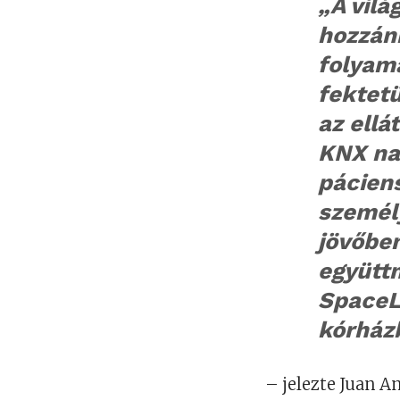
„A vilá
hozzán
folyam
fektetü
az ellá
KNX na
pácien
személy
jövőben
együtt
SpaceL
kórház
– jelezte Juan A