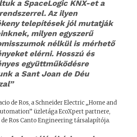
áltuk a SpaceLogic KNX-et a
rendszerrel. Az ilyen
keny telepítések jól mutatják
einknek, milyen egyszerű
misszumok nélkül is mérhető
nyeket elérni. Hosszú és
nyes együttműködésre
unk a Sant Joan de Déu
zal”
cio de Ros, a Schneider Electric „Home and
Automation” üzletága EcoXpert partnere,
 de Ros Canto Engineering társalapítója.