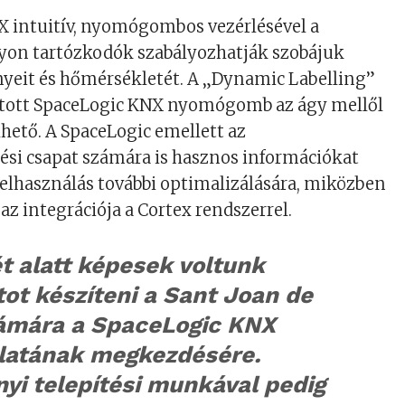
X intuitív, nyomógombos vezérlésével a
lyon tartózkodók szabályozhatják szobájuk
őnyeit és hőmérsékletét. A „Dynamic Labelling”
átott SpaceLogic KNX nyomógomb az ágy mellől
hető. A SpaceLogic emellett az
ési csapat számára is hasznos információkat
felhasználás további optimalizálására, miközben
 integrációja a Cortex rendszerrel.
t alatt képesek voltunk
tot készíteni a Sant Joan de
ámára a SpaceLogic KNX
latának megkezdésére.
yi telepítési munkával pedig