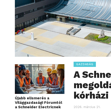
GAZDASÁG
A Schne
megoldá
kórházi
Újabb elismerés a
Világgazdasági Fórumtól
a Schneider Electricnek
2026. március 21.