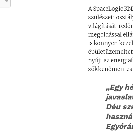
A SpaceLogic KN
szülészeti osztá
világítását, red
megoldással ell
is könnyen kezel
épületüzemeltet
nyújt az energia
zökkenőmentes az
„Egy hé
javasla
Déu sz
haszná
Egyórán