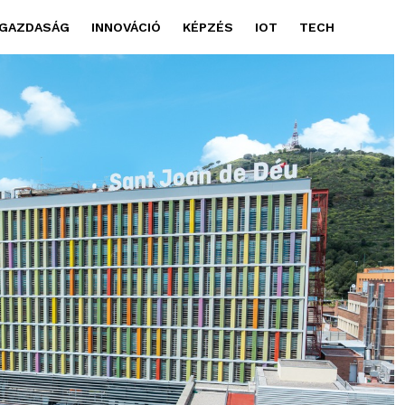
GAZDASÁG
INNOVÁCIÓ
KÉPZÉS
IOT
TECH