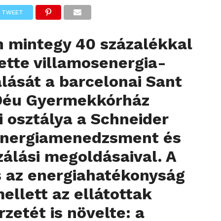
TWEET
n mintegy 40 százalékkal
ette villamosenergia-
lását a barcelonai Sant
Déu Gyermekkórház
i osztálya a Schneider
 energiamenedzsment és
álási megoldásaival. A
s az energiahatékonyság
mellett az ellátottak
zetét is növelte: a