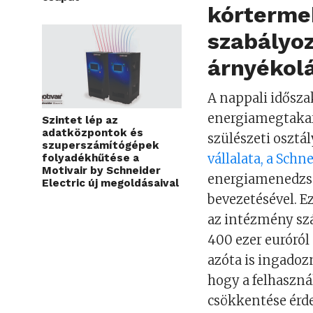
kórterme
szabályoz
árnyékolá
A nappali idősza
energiamegtakar
Szintet lép az
adatközpontok és
szülészeti osztá
szuperszámítógépek
vállalata, a Schne
folyadékhűtése a
Motivair by Schneider
energiamenedzs
Electric új megoldásaival
bevezetésével. 
az intézmény sz
400 ezer euróról
azóta is ingadoz
hogy a felhaszná
csökkentése érd