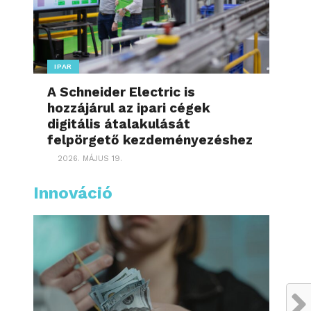
IPAR
A Schneider Electric is
hozzájárul az ipari cégek
digitális átalakulását
felpörgető kezdeményezéshez
2026. MÁJUS 19.
Innováció