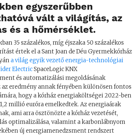
kben egyszerűbben
hatóvá vált a világítás, az
s és a hőmérséklet.
kban 35 százalékos, míg éjszaka 50 százalékos
ítást értek el a Sant Joan de Déu Gyermekkórház
lyán
a világ egyik vezető energia-technológiai
ider Electric
SpaceLogic KNX
ment és automatizálási megoldásának
Ez az eredmény annak fényében különösen fontos
ámára, hogy a kórház energiaköltségei 2022-ben
 1,2 millió euróra emelkedtek. Az energiaárak
nak, ami arra ösztönözte a kórház vezetését,
lás optimalizálása, valamint a karbonlábnyom
ekében új energiamenedzsment rendszert