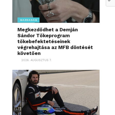
GAZDASÁG
Megkezdődhet a Demján
Sándor Tőkeprogram
tőkebefektetéseinek
végrehajtása az MFB döntését
követően
2026. AUGUSZTUS 7.