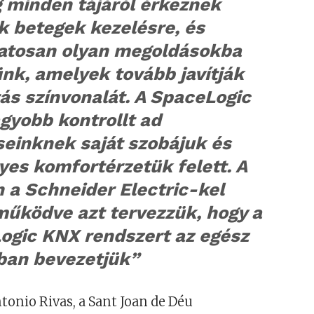
g minden tájáról érkeznek
k betegek kezelésre, és
atosan olyan megoldásokba
nk, amelyek tovább javítják
tás színvonalát. A SpaceLogic
gyobb kontrollt ad
seinknek saját szobájuk és
es komfortérzetük felett. A
 a Schneider Electric-kel
működve azt tervezzük, hogy a
ogic KNX rendszert az egész
ban bevezetjük”
ntonio Rivas, a Sant Joan de Déu