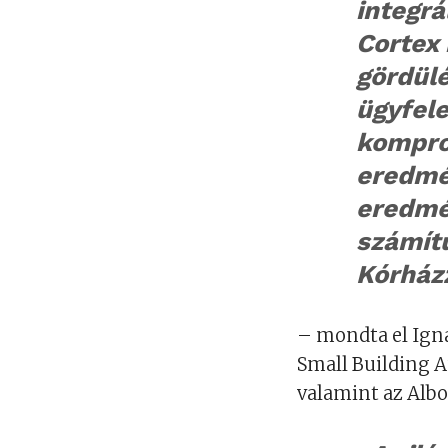
integr
Cortex 
gördülé
ügyfel
kompro
eredmé
eredmé
számít
Kórház
– mondta el Igna
Small Building 
valamint az Albo