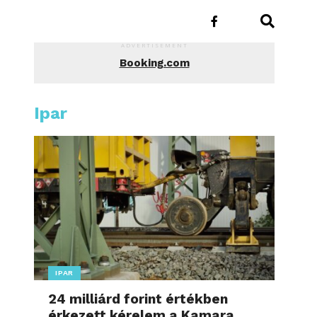
ADVERTISEMENT
Booking.com
Ipar
IPAR
24 milliárd forint értékben
érkezett kérelem a Kamara