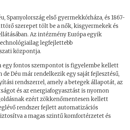
éu, Spanyolország első gyermekkórháza, és 1867-
 úttörő szerepet tölt be a nők, kisgyermekek és
ellátásában. Az intézmény Európa egyik
technológiailag legfejlettebb
zati központja.
án egy fontos szempontot is figyelembe kellett
n de Déu már rendelkezik egy saját fejlesztésű,
ítási rendszerrel, amely a betegek állapotát, az
tságot és az energiafogyasztást is nyomon
egoldásnak ezért zökkenőmentesen kellett
eglévő rendszer fejlett automatizációs
iztosítva a magas szintű komfortérzetet és