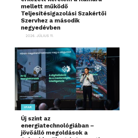
mellett működő
Teljesítésigazolási Szakértői
Szervhez a második
negyedévben
2026. JÚLIUS 11.
IPAR
Új szint az
energiatechnológiában –
jövőálló megoldások a