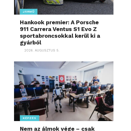
JÁRMŰ
Hankook premier: A Porsche
911 Carrera Ventus S1 Evo Z
sportabroncsokkal kerül ki a
gyárból
2026. AUGUSZTUS 5.
KÉPZÉS
Nem az álmok vége – csak