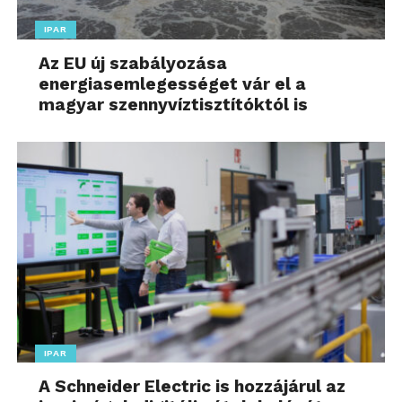
pénzügyi lízing
IPAR
konstrukciónkat. Mindez
Az EU új szabályozása
energiasemlegességet vár el a
hosszú távú
magyar szennyvíztisztítóktól is
elköteleződés
részünkről.”
További friss híreket talál a
www.muanyagesgumi.hu
főoldalán! Kövesse a technológiai híreket és
csatlakozzon hozzánk a
Facebookon
is!
IPAR
A Schneider Electric is hozzájárul az