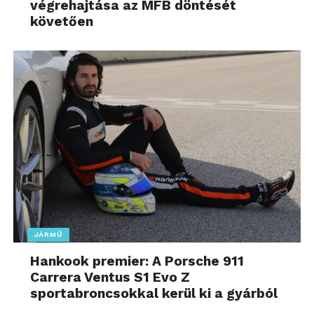
végrehajtása az MFB döntését
követően
JÁRMŰ
Hankook premier: A Porsche 911
Carrera Ventus S1 Evo Z
sportabroncsokkal kerül ki a gyárból