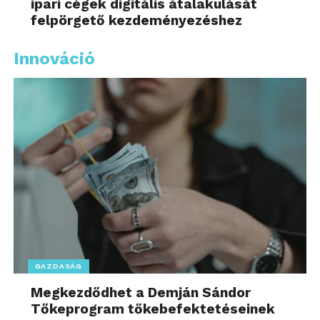
ipari cégek digitális átalakulását
felpörgető kezdeményezéshez
Innováció
GAZDASÁG
Megkezdődhet a Demján Sándor
Tőkeprogram tőkebefektetéseinek