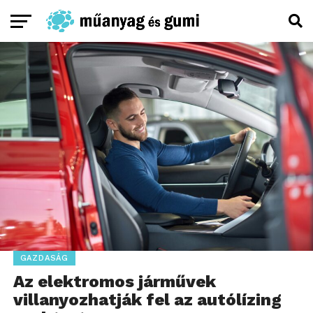
GAZDASÁG
Az elektromos járművek
villanyozhatják fel az autólízing