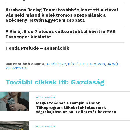
Nyílt végű autólízing-szolgáltatást indított a Cofidis,
Arrabona Racing Team: továbbfejlesztett autóval
amelynek apropóján felmérte a bemutató
vág neki második elektromos szezonjának a
Széchenyi István Egyetem csapata
partnereseményén résztvevő iparági szakértők
véleményét az autólízing szektor helyzetéről. A
A Kia új, 6 és 7 üléses változatokkal bővíti a PV5
válaszadók közül a legtöbben úgy vélik, hogy a hazai
Passenger kínálatát
autólízing piac jelenleg stagnál (31%) vagy lassú
Honda Prelude – generációk
növekedést (28%) mutat. A szektor számára jelenleg
a legégetőbb kihívást a magas kamatkörnyezet, az
ügyfelek csökkenő vásárlóereje, valamint az infláció
KAPCSOLÓDÓ CIKKEK:
AUTÓLÍZING
,
BÉRLÉS
,
ELEKTROMOS
,
JÁRMŰ
,
VILLANYAUTÓ
és az ezzel járó költségnövekedés jelenti.
További cikkek itt: Gazdaság
A felmérésben résztvevők döntő többsége (76%)
szerint megváltoztak az ügyfelek igényei az elmúlt 3
GAZDASÁG
évben. Elsősorban olcsóbb konstrukciókban
Megkezdődhet a Demján Sándor
gondolkodnak és kockázatkerülőbbé váltak az
Tőkeprogram tőkebefektetéseinek
végrehajtása az MFB döntését követően
üzletfelek, miközben gyorsabb, egyszerűbb,
rugalmasabb és lehetőleg digitális ügyintézést
GAZDASÁG
várnak el pénzügyi szolgáltatójuktól.