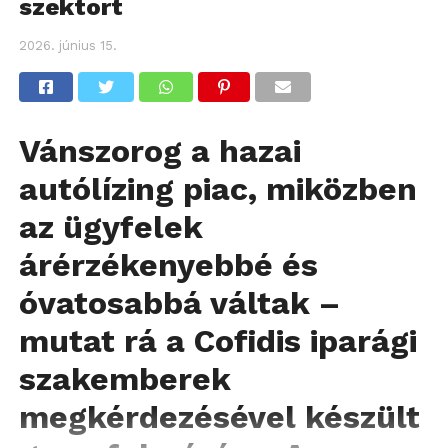
szektort
2026. június 15.
Vánszorog a hazai
autólízing piac, miközben
az ügyfelek
árérzékenyebbé és
óvatosabbá váltak –
mutat rá a Cofidis iparági
szakemberek
megkérdezésével készült