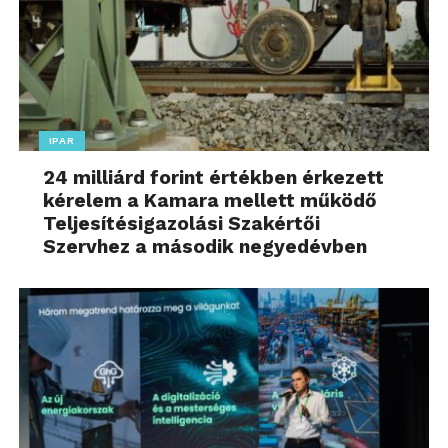
IPAR
24 milliárd forint értékben érkezett
kérelem a Kamara mellett működő
Teljesítésigazolási Szakértői
Szervhez a második negyedévben